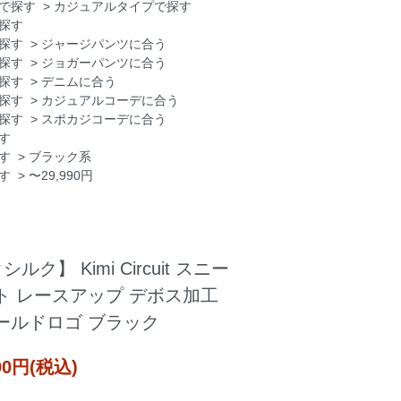
で探す
>
カジュアルタイプで探す
探す
探す
>
ジャージパンツに合う
探す
>
ジョガーパンツに合う
探す
>
デニムに合う
探す
>
カジュアルコーデに合う
探す
>
スポカジコーデに合う
す
す
>
ブラック系
す
>
〜29,990円
クシルク】 Kimi Circuit スニー
ト レースアップ デボス加工
ールドロゴ ブラック
000円(税込)