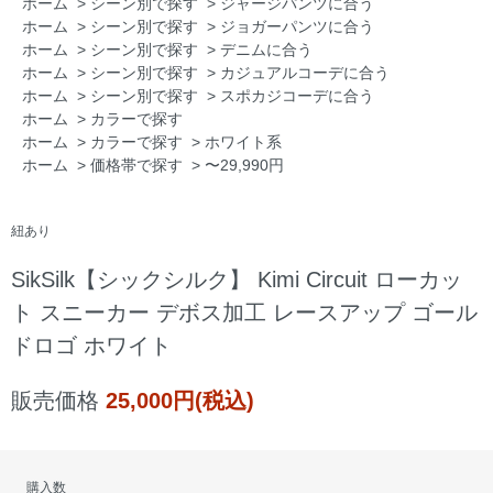
ホーム
>
シーン別で探す
>
ジャージパンツに合う
ホーム
>
シーン別で探す
>
ジョガーパンツに合う
ホーム
>
シーン別で探す
>
デニムに合う
ホーム
>
シーン別で探す
>
カジュアルコーデに合う
ホーム
>
シーン別で探す
>
スポカジコーデに合う
ホーム
>
カラーで探す
ホーム
>
カラーで探す
>
ホワイト系
ホーム
>
価格帯で探す
>
〜29,990円
紐あり
SikSilk【シックシルク】 Kimi Circuit ローカッ
ト スニーカー デボス加工 レースアップ ゴール
ドロゴ ホワイト
販売価格
25,000円(税込)
購入数