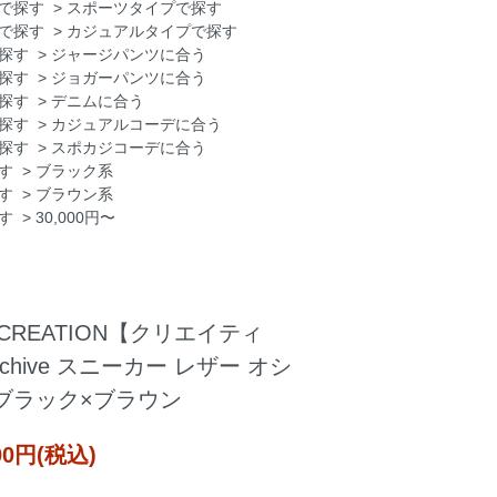
で探す
>
スポーツタイプで探す
で探す
>
カジュアルタイプで探す
探す
>
ジャージパンツに合う
探す
>
ジョガーパンツに合う
探す
>
デニムに合う
探す
>
カジュアルコーデに合う
探す
>
スポカジコーデに合う
す
>
ブラック系
す
>
ブラウン系
す
>
30,000円〜
RECREATION【クリエイティ
Archive スニーカー レザー オシ
ブラック×ブラウン
000円(税込)