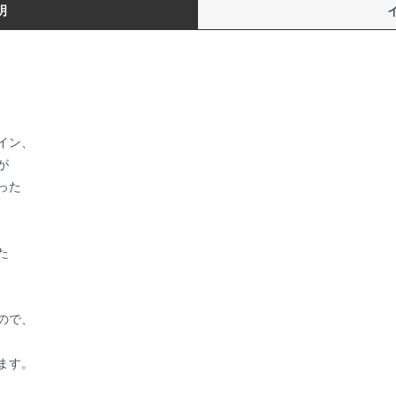
明
イン、
が
った
た
ので、
ます。