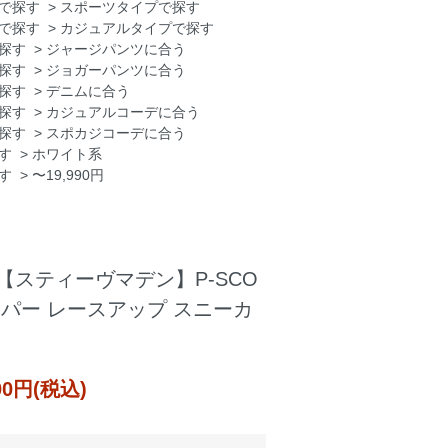
で探す
>
スポーツタイプで探す
で探す
>
カジュアルタイプで探す
探す
>
ジャージパンツに合う
探す
>
ジョガーパンツに合う
探す
>
デニムに合う
探す
>
カジュアルコーデに合う
探す
>
スポカジコーデに合う
す
>
ホワイト系
す
>
〜19,990円
den【スティーヴマデン】P-SCO
ッパー レースアップ スニーカ
000円(税込)