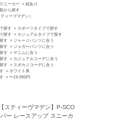
スニーカー
>
紐あり
覧から探す
n（スティーブマデン）
で探す
>
スポーツタイプで探す
で探す
>
カジュアルタイプで探す
探す
>
ジャージパンツに合う
探す
>
ジョガーパンツに合う
探す
>
デニムに合う
探す
>
カジュアルコーデに合う
探す
>
スポカジコーデに合う
す
>
ホワイト系
す
>
〜19,990円
den【スティーヴマデン】P-SCO
ッパー レースアップ スニーカ