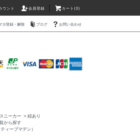
カウント
会員登録
カート(0)
マガ登録・解除
ブログ
お問い合わせ
スニーカー
>
紐あり
覧から探す
n（スティーブマデン）