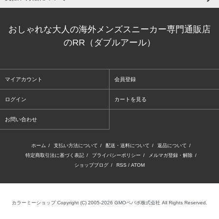
おしゃれな大人の海外メンズスニーカー専門通販店
のRR（ダブルアール）
マイアカウント
会員登録
ログイン
カートを見る
お問い合わせ
ホーム
/
支払い方法について
/
配送・送料について
/
返品について
/
特定商取引法に基づく表記
/
プライバシーポリシー
/
メルマガ登録・解除
/
ショップブログ
/
RSS
/
ATOM
カラーミーショップ
Copyright (C) 2005-2026
GMOペパボ株式会社
All Rights Reserved.